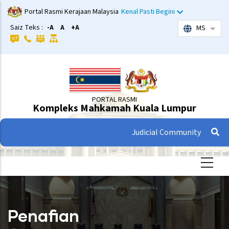
Langkau
Portal Rasmi Kerajaan Malaysia
Kenal Pasti Begini
ke
Saiz Teks :
-A
A
+A
MS
Sena
kandungan
utama
PORTAL RASMI
Kompleks Mahkamah Kuala Lumpur
Judicial Community
Penafian