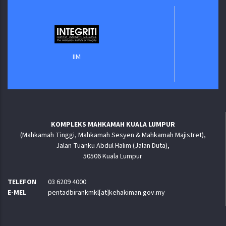
Jabatan
IIM
KOMPLEKS MAHKAMAH KUALA LUMPUR
(Mahkamah Tinggi, Mahkamah Sesyen & Mahkamah Majistret),
Jalan Tuanku Abdul Halim (Jalan Duta),
50506 Kuala Lumpur
TELEFON
03 6209 4000
E-MEL
pentadbirankmkl[at]kehakiman.gov.my