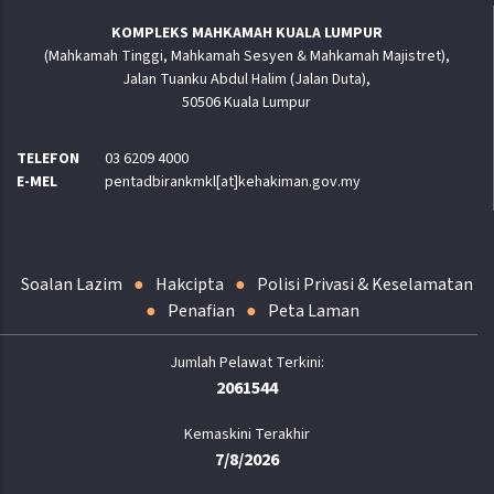
KOMPLEKS MAHKAMAH KUALA LUMPUR
(Mahkamah Tinggi, Mahkamah Sesyen & Mahkamah Majistret),
Jalan Tuanku Abdul Halim (Jalan Duta),
50506 Kuala Lumpur
TELEFON
03 6209 4000
E-MEL
pentadbirankmkl[at]kehakiman.gov.my
Soalan Lazim
Hakcipta
Polisi Privasi & Keselamatan
Penafian
Peta Laman
2061544
Kemaskini Terakhir
7/8/2026