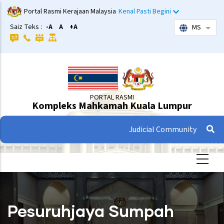
Langkau
Portal Rasmi Kerajaan Malaysia
Kenal Pasti Begini
ke
Saiz Teks :
-A
A
+A
MS
Sena
kandungan
utama
PORTAL RASMI
Kompleks Mahkamah Kuala Lumpur
Judicial Community
Pesuruhjaya Sumpah