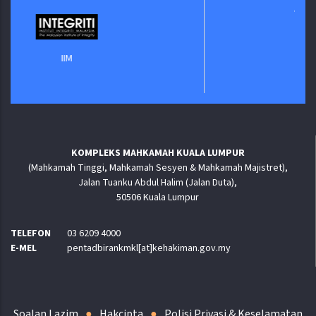
Jabatan Digital Ne
IIM
KOMPLEKS MAHKAMAH KUALA LUMPUR
(Mahkamah Tinggi, Mahkamah Sesyen & Mahkamah Majistret),
Jalan Tuanku Abdul Halim (Jalan Duta),
50506 Kuala Lumpur
TELEFON
03 6209 4000
E-MEL
pentadbirankmkl[at]kehakiman.gov.my
Soalan Lazim
Hakcipta
Polisi Privasi & Keselamatan