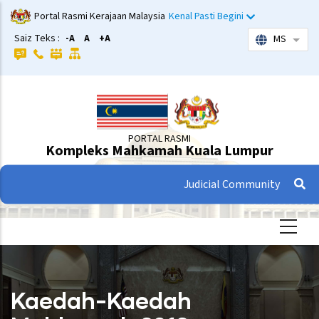
Langkau
Portal Rasmi Kerajaan Malaysia
Kenal Pasti Begini
ke
Saiz Teks :
-A
A
+A
MS
Sena
kandungan
utama
PORTAL RASMI
Kompleks Mahkamah Kuala Lumpur
Judicial Community
Kaedah-Kaedah