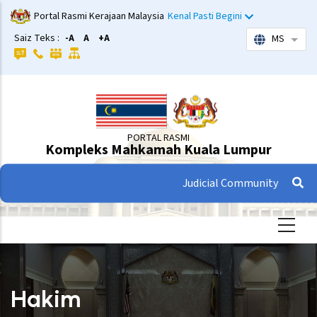
Langkau
Portal Rasmi Kerajaan Malaysia
Kenal Pasti Begini
ke
Saiz Teks :
-A
A
+A
MS
Sena
kandungan
utama
PORTAL RASMI
Kompleks Mahkamah Kuala Lumpur
Judicial Community
Hakim