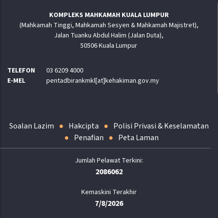
KOMPLEKS MAHKAMAH KUALA LUMPUR
(Mahkamah Tinggi, Mahkamah Sesyen & Mahkamah Majistret),
Jalan Tuanku Abdul Halim (Jalan Duta),
50506 Kuala Lumpur
TELEFON
03 6209 4000
E-MEL
pentadbirankmkl[at]kehakiman.gov.my
Soalan Lazim
Hakcipta
Polisi Privasi & Keselamatan
Penafian
Peta Laman
2086062
Kemaskini Terakhir
7/8/2026