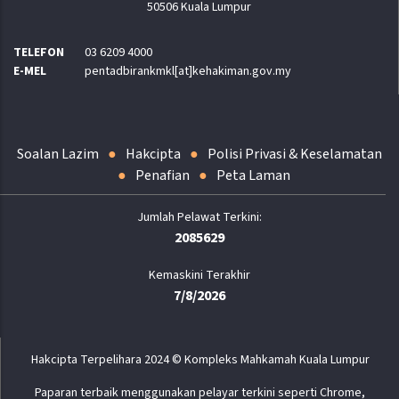
50506 Kuala Lumpur
TELEFON
03 6209 4000
E-MEL
pentadbirankmkl[at]kehakiman.gov.my
Soalan Lazim
Hakcipta
Polisi Privasi & Keselamatan
Penafian
Peta Laman
2085629
Kemaskini Terakhir
7/8/2026
Hakcipta Terpelihara 2024 © Kompleks Mahkamah Kuala Lumpur
Paparan terbaik menggunakan pelayar terkini seperti Chrome,