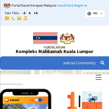
Langkau
Portal Rasmi Kerajaan Malaysia
Kenal Pasti Begini
ke
Saiz Teks :
-A
A
+A
MS
Sena
kandungan
utama
PORTAL RASMI
Kompleks Mahkamah Kuala Lumpur
Judicial Community