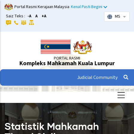
Langkau
Portal Rasmi Kerajaan Malaysia
Kenal Pasti Begini
ke
Saiz Teks :
-A
A
+A
MS
Sena
kandungan
utama
PORTAL RASMI
Kompleks Mahkamah Kuala Lumpur
Judicial Community
Statistik Mahkamah