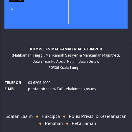
KOMPLEKS MAHKAMAH KUALA LUMPUR
(Mahkamah Tinggi, Mahkamah Sesyen & Mahkamah Majistret),
Jalan Tuanku Abdul Halim (Jalan Duta),
50506 Kuala Lumpur
TELEFON
03 6209 4000
E-MEL
pentadbirankmkl[at]kehakiman.gov.my
Soalan Lazim
Hakcipta
Polisi Privasi & Keselamatan
Penafian
Peta Laman