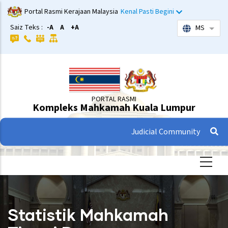
Langkau
Portal Rasmi Kerajaan Malaysia
Kenal Pasti Begini
ke
Saiz Teks :
-A
A
+A
MS
Sena
kandungan
utama
PORTAL RASMI
Kompleks Mahkamah Kuala Lumpur
Judicial Community
Statistik Mahkamah