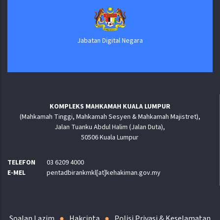
Jabatan Digital Negara
KOMPLEKS MAHKAMAH KUALA LUMPUR
(Mahkamah Tinggi, Mahkamah Sesyen & Mahkamah Majistret),
Jalan Tuanku Abdul Halim (Jalan Duta),
50506 Kuala Lumpur
TELEFON
03 6209 4000
E-MEL
pentadbirankmkl[at]kehakiman.gov.my
Soalan Lazim
Hakcipta
Polisi Privasi & Keselamatan