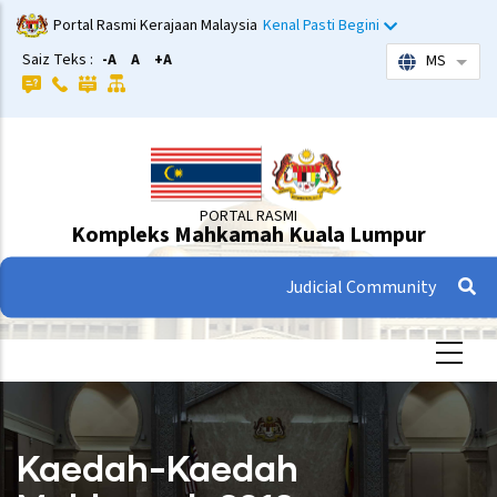
Langkau
Portal Rasmi Kerajaan Malaysia
Kenal Pasti Begini
ke
Saiz Teks :
-A
A
+A
MS
Sena
kandungan
utama
PORTAL RASMI
Kompleks Mahkamah Kuala Lumpur
Judicial Community
Kaedah-Kaedah