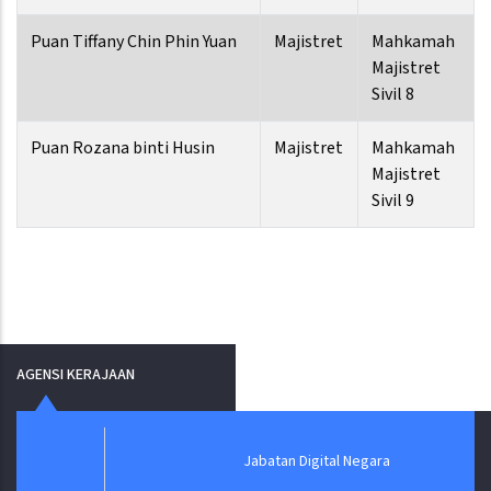
Puan Tiffany Chin Phin Yuan
Majistret
Mahkamah
Majistret
Sivil 8
Puan Rozana binti Husin
Majistret
Mahkamah
Majistret
Sivil 9
AGENSI KERAJAAN
Jabatan Digital Negara