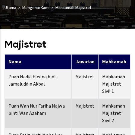
Utama
Mengenai Kami
Mahkamah Majistret
Majistret
Nama
Jawatan
Mahkamah
Puan Nadia Eleena binti
Majistret
Mahkamah
Jamaluddin Akbal
Majistret
Sivil 1
Puan Wan Nur Fariha Najwa
Majistret
Mahkamah
binti Wan Azaham
Majistret
Sivil 2