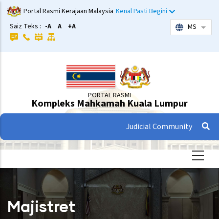
Langkau
Portal Rasmi Kerajaan Malaysia
Kenal Pasti Begini
ke
Saiz Teks :
-A
A
+A
MS
Sena
kandungan
utama
PORTAL RASMI
Kompleks Mahkamah Kuala Lumpur
Judicial Community
Majistret