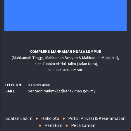
KOMPLEKS MAHKAMAH KUALA LUMPUR
(Mahkamah Tinggi, Mahkamah Sesyen & Mahkamah Majistret),
Jalan Tuanku Abdul Halim (Jalan Duta),
50506 Kuala Lumpur
TELEFON
03 6209 4000
E-MEL
pentadbirankmkl[at]kehakiman.gov.my
Soalan Lazim
Hakcipta
Polisi Privasi & Keselamatan
Penafian
Peta Laman