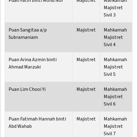
Puan Fatin binti Mohd Nor
Majistret
Mahkamah
Majistret
Sivil 3
Puan Sangitaa a/p
Majistret
Mahkamah
Subramaniam
Majistret
Sivil 4
Puan Arina Azmin binti
Majistret
Mahkamah
Ahmad Marzuki
Majistret
Sivil 5
Puan Lim Chooi Yi
Majistret
Mahkamah
Majistret
Sivil 6
Puan Fatimah Hannah binti
Majistret
Mahkamah
Abd Wahab
Majistret
Sivil 7