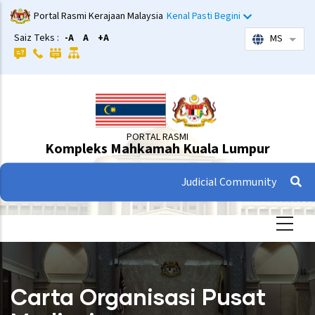
Langkau
Portal Rasmi Kerajaan Malaysia
Kenal Pasti Begini
ke
Saiz Teks :
-A
A
+A
MS
Sena
kandungan
utama
PORTAL RASMI
Kompleks Mahkamah Kuala Lumpur
Judicial Community
Carta Organisasi Pusat