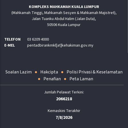
KOMPLEKS MAHKAMAH KUALA LUMPUR
(Mahkamah Tinggi, Mahkamah Sesyen & Mahkamah Majistret),
Jalan Tuanku Abdul Halim (Jalan Duta),
50506 Kuala Lumpur
TELEFON
03 6209 4000
E-MEL
pentadbirankmkl[at]kehakiman.gov.my
Soalan Lazim
Hakcipta
Polisi Privasi & Keselamatan
Penafian
Peta Laman
2066218
Kemaskini Terakhir
7/8/2026