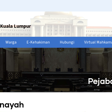
Kuala Lumpur
Warga
E-Kehakiman
Hubungi
Virtual Mahkam
Pejab
enayah