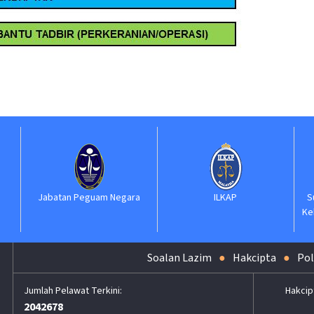
Jabatan Peguam Negara
ILKAP
S
Ke
Soalan Lazim
Hakcipta
Pol
Hakcip
2042678