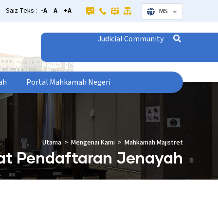
Saiz Teks :
-A
A
+A
MS
Senarai tamba
Judicial Community
ah
Portal Mahkamah Negeri
Utama
Mengenai Kami
Mahkamah Majistret
at Pendaftaran Jenayah