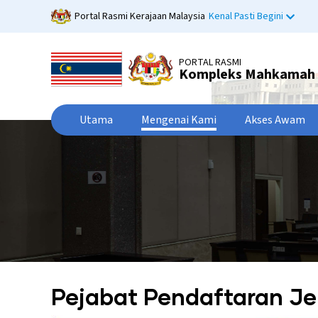
Langkau
Portal Rasmi Kerajaan Malaysia
Kenal Pasti Begini
ke
kandungan
utama
PORTAL RASMI
Kompleks Mahkamah 
Utama
Mengenai Kami
Akses Awam
Pejabat Pendaftaran J