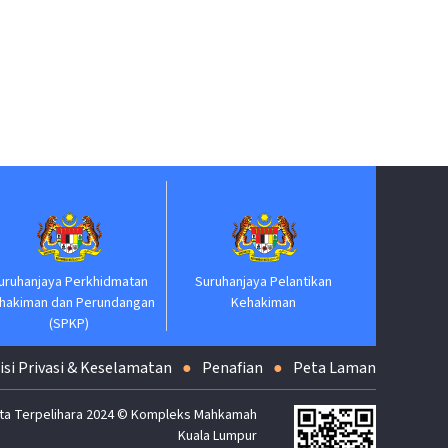
Jabatan P
uruhanjaya Perkhidmatan
Suruhanjaya Pelantikan
hakiman dan Perundangan
Kehakiman
(SPKP)
isi Privasi & Keselamatan
Penafian
Peta Laman
ta Terpelihara 2024 © Kompleks Mahkamah
Kuala Lumpur