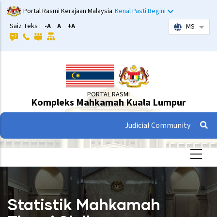
Langkau
Portal Rasmi Kerajaan Malaysia
Kenal Pasti Begini
ke
Saiz Teks :
-A
A
+A
MS
Sena
kandungan
utama
PORTAL RASMI
Kompleks Mahkamah Kuala Lumpur
Judicial Community
Statistik Mahkamah