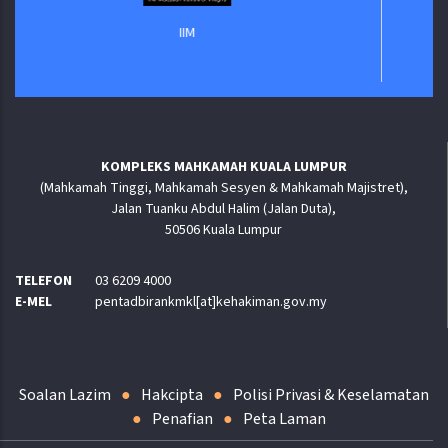
IIM
KOMPLEKS MAHKAMAH KUALA LUMPUR
(Mahkamah Tinggi, Mahkamah Sesyen & Mahkamah Majistret),
Jalan Tuanku Abdul Halim (Jalan Duta),
50506 Kuala Lumpur
TELEFON
03 6209 4000
E-MEL
pentadbirankmkl[at]kehakiman.gov.my
Soalan Lazim
Hakcipta
Polisi Privasi & Keselamatan
Penafian
Peta Laman